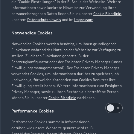
die "Cookie-Einstellungen" in der Fußzeile der Webseite. Weitere
Informationen sowie konkrete Hinweise zur Verwendung Ihrer
personenbezogenen Daten finden Sie in unserer
Cookie Richtlinie
,
unserem
Datenschutzhinweis
und im
Impressum
.
Zur Reparatur
Notwendige Cookies
Notwendige Cookies werden benötigt, um Ihnen grundlegende
Zurück nach oben
Funktionen während der Nutzung der Webseite zur Verfügung zu
stellen. Zu diesen Funktionen gehört z. B. der
Fahrzeugkonfigurator oder der Ensighten Privacy Manager (unser
Modelle
Einwilligungsmanagementtool). Der Ensighten Privacy Manager
verwendet Cookies, um Informationen darüber zu speichern, ob
und wenn ja, für welche Kategorien von Cookies Benutzer ihre
Kaufen & leasen
Alle Modelle
Einwilligung erteilt haben. Weitere Informationen zum Ensighten
Privacy Manager, sowie zu Ihren Rechten als betroffene Person
Modelle vergleichen
können Sie in unserer
Cookie Richtlinie
nachlesen.
Service & Zubehör
Neuwagensuche
Elektromodelle
Performance Cookies
Gebrauchtwagensuche
Support
Saisonale Angebote
Plug-in-Hybride
Performance Cookies sammeln Informationen
Gebrauchtwagen
darüber, wie unsere Webseite genutzt wird (z. B.
Audi Services
Über Audi
Anzahl der Besuche, Verweildauer). Diese Cookies