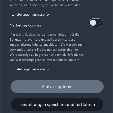
Kundenservice
Finanzierung
werden zur Optimierung der Webseite verwendet.
Garantie
Händlersuche
Aktionen & Angebote
Einstellungen anpassen
Unternehmen
Audi digital services
Audi Code
Geschäftskunden
Marketing Cookies
Karriere
myAudi
Häufige Fragen (FAQ)
Marketing Cookies werden verwendet, um für die
Investor Relations
Benutzer relevantere und auf deren Interessen
© 2026 AUDI AG. Alle Rechte vorbehalten
Audi Online Beratung
zugeschnittene Inhalte anzubieten. Sie werden auch
Presse & Media Center
verwendet, um die Erscheinungshäufigkeit einer
Impressum
Rechtliches
Hinweisgebersystem
Online-Terminvereinbarung
Werbeanzeige zu begrenzen und um die Effektivität
Datenschutz
Datenschutzinformation
Cookie-Einstellungen
von Werbekampagnen zu messen und zu steuern.
Servicekontakt
Cookie-Richtlinie
Barrierefreiheit
Audi erleben
Einstellungen anpassen
Digital Services Act
EU Data Act
Bordbuch & Bedienungsanleitungen
Newsletter
Verträge kündigen
Alle akzeptieren
1
Der Umfang des Audi CarCheck wird gegebenenfalls
fahrzeugindividuell (bzgl. Motoröl und Ladeequipment)
Einstellungen speichern und fortfahren
angepasst.