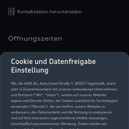
Kontaktdaten herunterladen
Öffnungszeiten
Service
Cookie und Datenfreigabe
Geschlossen
,
öffnet am
Freitag 07:30
Einstellung
Teile- und Zubehörverkauf
Wir, die AUDI AG, Auto-Union-Straße 1, 85057 Ingolstadt, allein
Geschlossen
,
öffnet am
Freitag 08:00
oder in Zusammenarbeit mit unseren verbundenen Unternehmen
und Partnern ("Wir", "Unser"), nutzen auf unserer Website
eigene und Dienste Dritter, die Cookies und ähnliche Technologien
verwenden ("Dienste"), die uns helfen, unsere Website zu
verbessern, den Datenverkehr und die Nutzung zu analysieren
und auf Ihre Interessen zugeschnittene Inhalte anzuzeigen,
einschließlich personalisierter Werbung. Zudem binden wir